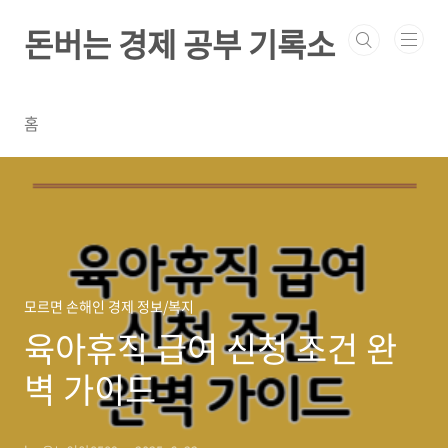
본문 바로가기
돈버는 경제 공부 기록소
홈
모르면 손해인 경제 정보/복지
육아휴직 급여 신청 조건 완
벽 가이드