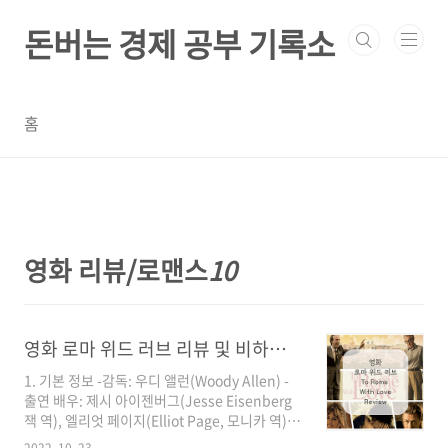
본문 바로가기
돈버는 경제 공부 기록소
홈
영화 리뷰/로맨스
10
영화 로마 위드 러브 리뷰 및 비하인드 스토리 (To Rome With Love) / 로마에선 상상만 하던 '일탈'이 현실이 된다.
1. 기본 정보 -감독: 우디 앨런(Woody Allen) -
출연 배우: 제시 아이젠버그(Jesse Eisenberg
잭 역), 엘리엇 페이지(Elliot Page, 모니카 역),
알렉 볼드윈(Alec Baldwin, 존 역), 페넬로페 크