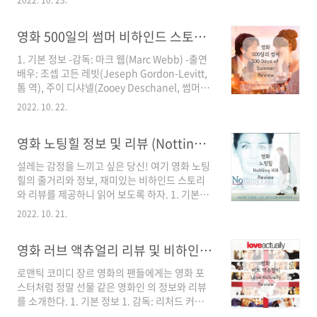
2022. 10. 23.
루즈(Penélope Cruz, 안나 역), 로베르토 베니
니(Roberto Benigni, 레오폴도 역), 그레타 거
영화 500일의 썸머 비하인드 스토리 및 리뷰(500 days Of Summer) / 우리 모두가 지나온 계절
윅(Greta Gerwig, 샐리 역), 우디 앨런(Woody
Allen, 제리 역) -러닝 타임: 111분 -개봉 연도:
1. 기본 정보 -감독: 마크 웹(Marc Webb) -출연
2013년 2. 영화의 줄거리 : 4가지 이야기로 구성
배우: 조셉 고든 레빗(Jeseph Gordon-Levitt,
되어 있다. 미국에서 로마에 여행을 온 '헤일리'는
톰 역), 주이 디샤넬(Zooey Deschanel, 썸머
우연히 만난 로마에 사는 '미켈란젤로'와 사랑에
역), 클로이 모레츠(Chloë Grace Moretz, 레이
빠진다. 상견례를 하기 위해 그녀의 부모님인 제
2022. 10. 22.
첼 헨슨 역), 제프리 아렌(Geoffrey Arend, 맥켄
리(Jerry)와 필리스(Phill..
지 역) -러닝 타임: 95분 -개봉 연도: 2010년 (미
영화 노팅힐 정보 및 리뷰 (Notting hill) / Surreal, but nice.
국에선 2009년) 2. 영화의 줄거리 운명적인 사랑
을 믿으며 자신의 감정에 충실한 '톰'이 통통 튀는
설레는 감정을 느끼고 싶은 당신! 여기 영화 노팅
특별한 여자 '썸머'를 우연히 만나고 사랑에 빠졌
힐의 줄거리와 정보, 재미있는 비하인드 스토리
다. 가벼운 만남을 추구하고 사랑은 환상이라고
와 리뷰를 제공하니 읽어 보도록 하자. 1. 기본정
믿는 '썸머'와 자신도 진지한 만남 보단 가벼운 만
보 -감독: 로저 미첼(Roger Michell) -출연 배우:
남을 좋아한다고 착각했던 '톰'의 연애 초반은 행
2022. 10. 21.
줄리아 로버츠(Julia Roberts, 애나 스콧 역), 휴
복을 가득 차 있어 마치 구름 위를 걷는 것처럼 즐
그랜트(Hugh Grant, 윌리엄 태커 역), 휴 보네
겁..
영화 러브 액츄얼리 리뷰 및 비하인드 스토리(Love Actually) / 각양 각색의 사랑 이야기
빌(Hugh Bonneville, 버니 역), 리스 이판
(Rhys Ifans, 스파이크 역) -러닝 타임: 124분 -
로맨틱 코미디 장르 영화의 팬들에게는 영화 포
개봉 연도: 1999년 2. 영화의 줄거리 지구에서 가
스터처럼 정말 선물 같은 영화인 의 정보와 리뷰
장 아름다운 여자이자 세계적인 슈퍼스타인 여배
를 소개한다. 1. 기본 정보 1. 감독: 리처드 커티스
우 ‘안나 스콧’이 런던 노팅힐의 한 여행 전문 서
(Richard Curtis) 2. 출연 배우: 휴 그랜트