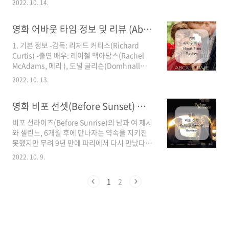
점을 방문하게 된다. 그곳에서 그녀는 그 서점을
2022. 10. 14.
(Hugh Grant, 영국 수상 역), 리암 니슨(liam
운영하는 평범한 남자 ‘윌리엄 태커’를 만난다, 둘
Neeson, 다니엘 ), 콜린 퍼스(Colin Firth, 제이
은 첫눈에 서로에게 끌..
영화 어바웃 타임 정보 및 리뷰 (About Time) / 사랑스러운 시간 여행자
미 ), 로라 리니(Lauran Linney, 사라 역), 엠마
톰슨(Emma Thompson, 캐런 ), 앨 릭먼(Alan
1. 기본 정보 -감독: 리처드 커티스(Richard
Rickman, 해리 역), 키이라 나이틀리(Keira
Curtis) -출연 배우: 레이첼 맥아담스(Rachel
Knightley, 줄리엣 ), 마틴 맥커(Martine
McAdams, 메리 ), 도널 글리슨(Domhnall
McCutcheon, 나탈리 ), 빌 나이(Bill Nighy, 빌
Gleeson, 팀 역), 마고 로비(Margot Robbie, 샬
리 맥 역), 로완 앳킷슨(Rowan Atkinson, 루퍼
2022. 10. 13.
롯 ), 빌 나이(Bill Nighy, 팀의 아빠 역) -러닝 타
스 역), 로드리고 ..
임: 123분 -개봉 연도: 2013년 2. 영화의 줄거리
영화 비포 선셋(Before Sunset) 리뷰 / 다시 마주한 두 사람
21번째 팀(도널 글리슨)의 생일날, 그는 그의 아
버지(빌 나이)로부터 이 집안의 남자들이 과거로
비포 선라이즈(Before Sunrise)의 남과 여 제시
돌아가는 시간 여행을 할 수 있는 능력이 있다는
와 셀린느, 6개월 후에 만나자는 약속을 지키진
것을 배우게 된다. 어두운 벽장 안에서 주먹을 꽉
못했지만 무려 9년 만에 파리에서 다시 만났다.
쥐고 돌아가고 싶은 기억을 떠올리면 그때로 돌
단 하루의 만남으로 애틋했던 두 사람이 오랜 시
아갈 수 있다고 한다. 이 능력을 배운 후 팀은 사
2022. 10. 9.
간이 흐른 후 재회했을 때는 어떤 대화가 오가고
랑을 삶의 중심에 두고 그것을 찾고자 하는 의도
그들 사이에 어떤 감정이 생겨날까. 모든 팬들이
를 가지고 시간 여..
1
2
기다렸던 의 후속작 의 정보, 비하인드 스토리 그
리고 리뷰를 소개한다. 1. 기본 정보 -감독: 리처
드 링클레이터(Richard Linklater) -배우: 에단
호크(Ethan Hawke, 제시 역), 줄리 델피(Julie
Delfy, 셀린 역) -러닝 타임: 80분 -개봉 연도: