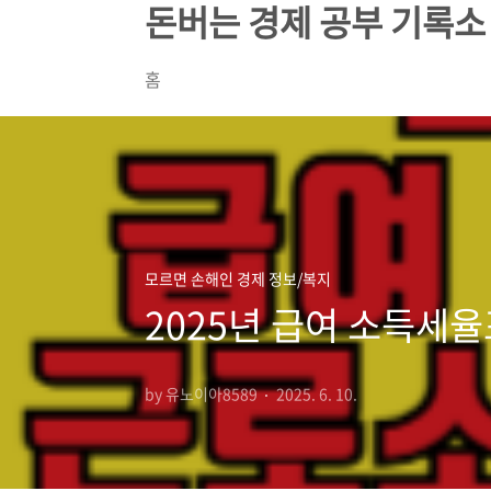
돈버는 경제 공부 기록소
본문 바로가기
홈
모르면 손해인 경제 정보/복지
2025년 급여 소득세
by 유노이아8589
2025. 6. 10.