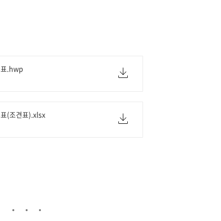
표.hwp
(조견표).xlsx