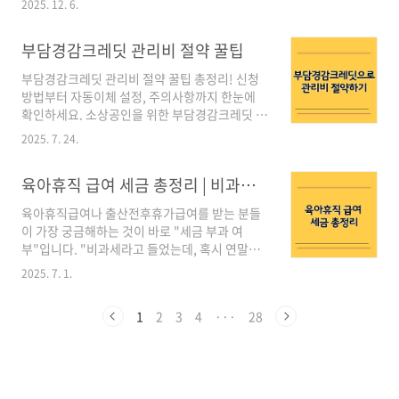
절세 꿀팁까지 총정리해드립니다.연말정산, 어렵
2025. 12. 6.
뭐가 어떻게 달라졌을까?2025년을 준비하는 직
다고 피하지 말고 똑똑하게 대비하세요!1. 연말
장인이라면 2025 연말정산 변경사항을 꼭 먼저
정산 간소화 서비스란?연말정산 간소화 서비스
부담경감크레딧 관리비 절약 꿀팁
체크해야 합니다.같은 연봉이라도 공제 항목을
는 국세청 홈택스에서 제공하는 공제 자료 통합
얼마나 챙기느냐에 따라 ‘13월의 월급’이 될 수
조회 시스템입니다..
부담경감크레딧 관리비 절약 꿀팁 총정리! 신청
도, 반대로 세금 폭탄이 될 수도 있기 때문이죠.
방법부터 자동이체 설정, 주의사항까지 한눈에
2025년 연말정산은 다음과 같은 변화가 핵심 흐
확인하세요. 소상공인을 위한 부담경감크레딧 제
름입니다.간소화 자료 일괄제공 서비스 확대신용
도가 최근 다시 주목받고 있습니다. 매달 고정적
카드·월세·의료비·기부금 등 소득·세액공제 강
2025. 7. 24.
으로 나가는 관리비·공공요금·4대보험료 등의
화영화관람료·전기차 충전료 등 새로운 공제 항
부담을 효과적으로 줄일 수 있다는 점에서 많은
목 추가일부 출산 관련 세액공제 폐지·축소소득
육아휴직 급여 세금 총정리 | 비과세·과세 기준부터 연말정산 팁까지
분들이 관심을 갖고 있는데요. 특히 “관리비도 지
세율(과세표준 구간) 개편으로 저소득층은 유리,
원 받을 수 있을까요?”라는 질문이 자주 나올 만
고소..
육아휴직급여나 출산전후휴가급여를 받는 분들
큼, 이 제도의 활용 범위가 예상보다 넓다는 점이
이 가장 궁금해하는 것이 바로 "세금 부과 여
주목할 만합니다. 이 글에서는 부담경감크레딧
부"입니다. "비과세라고 들었는데, 혹시 연말정
관리비 활용법을 중심으로 아래 내용을 꼼꼼하게
산 때 다시 세금을 내야 하나요?" 같은 질문은 실
정리했습니다. 이 글을 끝까지 읽으시면 신청부
2025. 7. 1.
제로 국세청 상담에서도 자주 등장합니다. 이러
터 자동이체 설정, 실제 절감 사례, 주의사항까지
한 급여는 국가가 육아를 장려하기 위해 제공하
한 번에 확인할 수 있습니다.부담경감크레딧이란
1
2
3
4
···
28
는 복지성 지원금이기 때문에, 일반적인 근로소
무엇인지관리비 포함 사용처와 자동이체 설정법
득과는 성격이 다릅니다. 하지만 지급 주체가 고
실제 사례 및 주..
용보험인지, 회사인지에 따라 세법상 과세 여부
가 달라지기 때문에 주의가 필요합니다. 세금 부
과 여부는 '지급 주체'와 '기준 금액'에 따라 결정