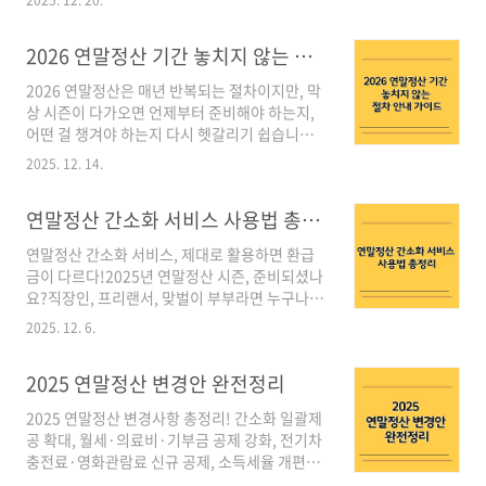
2025. 12. 20.
인, 학습지 교사, 배달원 등 사업소득자로 일하시
면서 "회사에서 연말정산 해준다고 하는데 종합
2026 연말정산 기간 놓치지 않는 절차 안내 가이드
소득세 신고는 안 해도 되나요?" "내 수입 규모면
연말정산 대상 맞나요?" 같은 고민 많으시죠.
2026 연말정산은 매년 반복되는 절차이지만, 막
2025년 사업소득 연말정산 기준은 근로소득과
상 시즌이 다가오면 언제부터 준비해야 하는지,
달라서 헷갈리기 쉽습니다. 이 글을 읽으시면 본
어떤 걸 챙겨야 하는지 다시 헷갈리기 쉽습니다.
인이 연말정산 대상인지 여부부터 세금 처리 흐
특히 일정 하나만 놓쳐도 환급이 늦어지거나, 생
름, 절세 팁, FAQ까지 한 번에 파악할 수 있어요.
2025. 12. 14.
각하지 못한 추가 납부가 발생하는 경우도 적지
특히 국세청 플랫폼 소득 추적 강화로 놓치기 쉬
않습니다. “작년이랑 똑같겠지” 하고 넘겼다가
운 부수입까지 함께 점검하는 방법을 알려드립니
연말정산 간소화 서비스 사용법 총정리
손해를 보는 분들도 매년 꾸준히 나오고요. 2026
다. 사업소득 연말정산 대상자 확인부터..
연말정산은 2025년 소득을 기준으로 진행되며,
연말정산 간소화 서비스, 제대로 활용하면 환급
국세청 홈택스 일정과 회사 내부 마감일이 맞물
금이 다르다!2025년 연말정산 시즌, 준비되셨나
려 돌아갑니다. 이 흐름을 제대로 이해하지 못하
요?직장인, 프리랜서, 맞벌이 부부라면 누구나 챙
면 준비는 했는데도 결과가 아쉬운 상황이 생길
겨야 할 것이 바로 연말정산 간소화 서비스입니
수 있습니다. 반대로 전체 구조와 핵심 포인트만
2025. 12. 6.
다.이 서비스는 국세청 홈택스를 통해 의료비, 교
정확히 알고 있으면, 불필요한 실수 없이 환급액
육비, 기부금 등 다양한 공제 자료를 자동 조회할
을 챙기는 것도 충분히 가능합니다. 이 글에서는
2025 연말정산 변경안 완전정리
수 있어 번거로운 서류 준비를 줄여줍니다. 하지
2026 연말정산 기간과 일정부터, 실제로 따라
만 단순 조회만으로는 끝이 아닙니다.출력 요령,
가..
2025 연말정산 변경사항 총정리! 간소화 일괄제
누락된 항목 보완법, 절세 전략까지 꼼꼼히 알아
공 확대, 월세·의료비·기부금 공제 강화, 전기차
야 환급금을 극대화할 수 있습니다.지금부터 연
충전료·영화관람료 신규 공제, 소득세율 개편까
말정산 간소화 서비스의 사용법부터 주의사항,
지 핵심만 빠르게 확인하세요. 2025 연말정산,