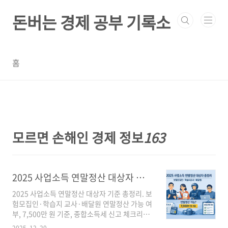
본문 바로가기
돈버는 경제 공부 기록소
홈
모르면 손해인 경제 정보
163
2025 사업소득 연말정산 대상자 완벽 총정리
2025 사업소득 연말정산 대상자 기준 총정리. 보
험모집인·학습지 교사·배달원 연말정산 가능 여
부, 7,500만 원 기준, 종합소득세 신고 체크리스
트. 홈택스 확인법+절세 팁 프리랜서, 보험모집