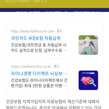
by 유노이아8589
2024. 5. 4.
http://www.kb4insure.com
광고
국민카드 4대보험 자동납부
건강보험/국민연금 등 자동납부 시
카드 실적으로 인정, 납부수수료 할
인
https://mdirect.lina.co.kr
광고
라이나생명 다이렉트 뇌심보험
야간에도 간편하게 가입!
건강보험도 라이나다이렉트에서 간
편가입! 최대 3만원 상품권 이벤트
놓치지 마세요!
건강보험 지역가입자의 의료보험비 계산기준에 대해서
말씀드리겠습니다. 추가로 당국에서 강화하고 있는 건강