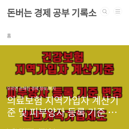
본문 바로가기
돈버는 경제 공부 기록소
홈
모르면 손해인 경제 정보/복지
의료보험 지역가입자 계산기
준 및 피부양자 등록 기준 변
경, 임의계속가입제도