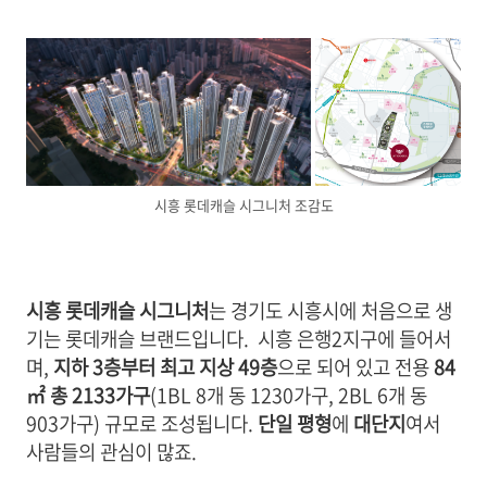
시흥 롯데캐슬 시그니처 조감도
시흥 롯데캐슬 시그니처
는 경기도 시흥시에 처음으로 생
기는 롯데캐슬 브랜드입니다. 시흥 은행2지구에 들어서
며,
지하 3층부터 최고 지상 49층
으로 되어 있고 전용
84
㎡ 총 2133가구
(1BL 8개 동 1230가구, 2BL 6개 동
903가구) 규모로 조성됩니다.
단일 평형
에
대단지
여서
사람들의 관심이 많죠.