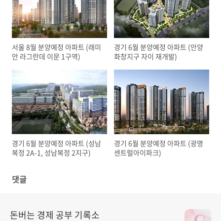
서울 8월 분양예정 아파트 (래미
경기 6월 분양예정 아파트 (안양
안 라그란데 이문 1구역)
화창지구 자이 재개발)
경기 6월 분양예정 아파트 (성남
경기 6월 분양예정 아파트 (광명
복정 2A-1, 성남복정 2지구)
센트럴아이파크)
댓글
돈버는 경제 공부 기록소