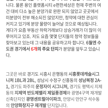
니다. 물론 용인 플랫폼시티 e편한세상은 현재 주변의 여
건 대비 다소 높은 분양가로 완판 되지 않았고 곳곳에서
미분양이 전부 해소되진 않았지만, 청약에 대한 관심이
커지고 있기에 분양 물량이 늘어날 것으로 예상됩니다.
게다가 요즘 부동산 하락거래보다 상승거래가 더 많이 이
루어지고 있죠. 저도 요즘 몇몇 단지들의 청약 정보들을
찾아보고 있는데 그 내용을 공유하고자 합니다.
6월엔
수
도권 경기에서
6개
의 주요 단지
가 분양을 앞두고 있습니
다.
그곳은 바로
경기도 시흥시 은행동의
시흥롯데캐슬시그
니처 1BL과 2BL
,
성남시 수정구 신흥동의
성남복정 2A-
1,
경기도 파주의
운정자이 시그니처,
경기도 평택시 지제
동의
지제역 반도체밸리 제일풍경체
와 광명4구역 재개발
신축단지인
광명센트럴아이파크
, 안양시 만안구 석수동
의
안양화창지구 재개발
단지입니다.