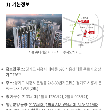
1) 기본정보
시흥 롯데캐슬 시그니처의 투시도와 지도
홍보관 주소:
경기도 시흥시 대야동 693 시흥센터를 푸르지오 상
가 T226호
주소:
경기도 시흥시 은행동 248-30번지(
1BL
), 경기도 시흥시 은
행동 288-1번지(
2BL
)
총 가구수:
2133세대( 1블록 1230세대, 2블록 903세대)
일반분양 물량:
2133세대 (
1블록
84A: 654세대, 84B: 311세대,