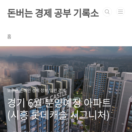
본문 바로가기
돈버는 경제 공부 기록소
홈
모르면 손해인 경제 정보/일반 경제
경기 6월 분양예정 아파트
(시흥 롯데캐슬 시그니처)