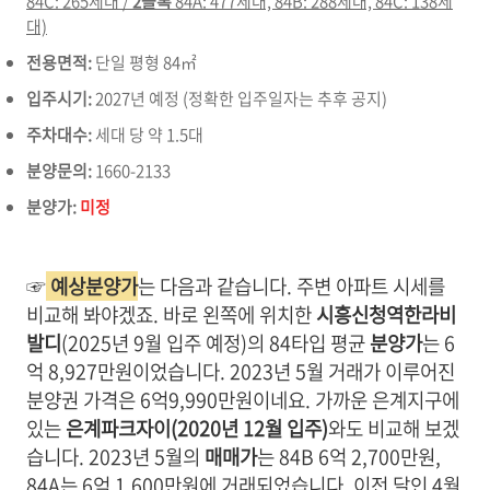
84C: 265세대 /
2블록
84A: 477세대, 84B: 288세대, 84C: 138세
대)
전용면적:
단일 평형 84㎡
입주시기:
2027년 예정 (정확한 입주일자는 추후 공지)
주차대수:
세대 당 약 1.5대
분양문의:
1660-2133
분양가:
미정
☞
예상분양가
는 다음과 같습니다. 주변 아파트 시세를
비교해 봐야겠죠. 바로 왼쪽에 위치한
시흥신청역한라비
발디
(2025년 9월 입주 예정)의 84타입 평균
분양가
는 6
억 8,927만원이었습니다. 2023년 5월 거래가 이루어진
분양권 가격은 6억9,990만원이네요. 가까운 은계지구에
있는
은계파크자이(2020년 12월 입주)
와도 비교해 보겠
습니다. 2023년 5월의
매매가
는 84B 6억 2,700만원,
84A는 6억 1,600만원에 거래되었습니다. 이전 달인 4월