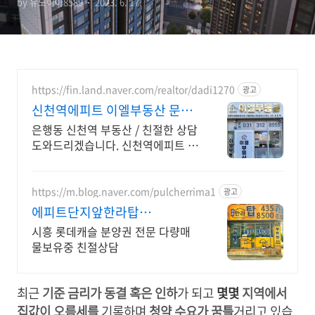
by 유노이아8589
2023. 6. 17.
https://fin.land.naver.com/realtor/dadi1270
광고
신천역에피트 이엘부동산 문의
O31 312 8959
은행동 신천역 부동산 / 친절한 상담
도와드리겠습니다. 신천역에피트 /
시흥센트럴푸르지오 / 시흥롯데캐
슬시그니처 전문 중개 서비스 제공
https://m.blog.naver.com/pulcherrima1
광고
에피트단지앞한라탑
O31.435.8500
시흥 롯데캐슬 분양권 전문 다량매
물보유중 친절상담
최근
기준 금리가 동결 혹은 인하
가 되고
몇몇
지역에서
집값이 오름세를
기록하며
청약 수요가 꿈틀
거리고 있습