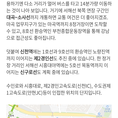
용하기엔 다소 거리가 멀어 버스를 타고 14분가량 이동하
는 것이 나아 보입니다. 거기에 서해선 북쪽 연장 구간인
대곡~소사선
까지 개통하면 교통 여건은 더 좋아지겠죠.
마곡 업무지구가 있는 마곡역까지 8정거장이면 도착할
수 있고, 8호선 환승역인 부천종합운동장역을 통해 강남
으로 접근성도 좋아집니다.
덧붙여
신천역
에는 1호선과 9호선의 환승역인 노량진역
까지 이어지는
제2경인선
도 추진 중에 있습니다. 한 정거
장 거리인 서해선 시흥대야역에는 5호선 목동역까지 이
어지는
신구로선
도 계획 중에 있습니다.
수인로와 시흥대로, 제2경인고속도로(신천IC), 수도권제
1고속도로(안현JC)등이 인접한 위치의 단지입니다.